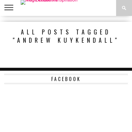
ACCUEIL
BEAUTÉ
MODE
BIEN-
LIFESTYLE
DIY
ALL POSTS TAGGED
ÊTRE
"ANDREW KUYKENDALL"
FACEBOOK