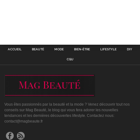
ACCUEIL
BEAUTÉ
MODE
BIEN-ÊTRE
LIFESTYLE
DIY
CGU
Vous êtes passionnés par la beauté et la mode ? Venez découvrir tout nos
conseils sur Mag Beauté, le blog qui vous fera adorer les nouvelles
tendances et les dernières découvertes lifestyle. Contactez nous:
contact@magbeaute.fr