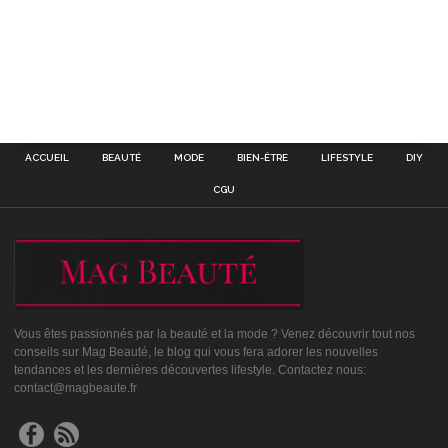
ACCUEIL
BEAUTÉ
MODE
BIEN-ÊTRE
LIFESTYLE
DIY
CGU
Vous êtes passionnés par la beauté et la mode ? Venez découvrir tout nos
conseils sur Mag Beauté, le blog qui vous fera adorer les nouvelles
tendances et les dernières découvertes lifestyle. Contactez nous:
contact@magbeaute.fr