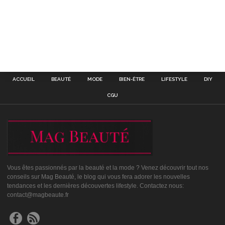
ACCUEIL
BEAUTÉ
MODE
BIEN-ÊTRE
LIFESTYLE
DIY
CGU
Vous êtes passionnés par la beauté et la mode ? Venez découvrir tout nos
conseils sur Mag Beauté, le blog qui vous fera adorer les nouvelles
tendances et les dernières découvertes lifestyle. Contactez nous:
contact@magbeaute.fr