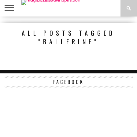
ACCUEIL
BEAUTÉ
MODE
BIEN-
LIFESTYLE
DIY
ALL POSTS TAGGED
ÊTRE
"BALLERINE"
FACEBOOK