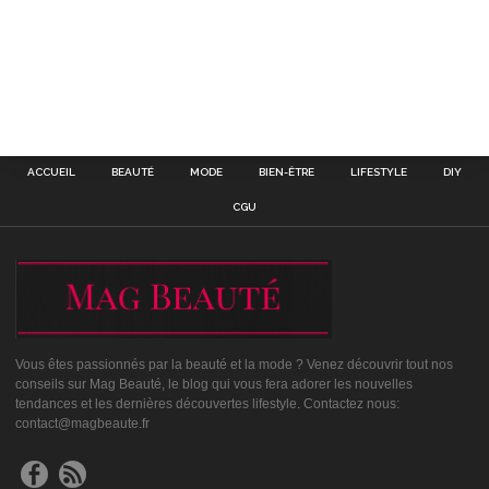
ACCUEIL
BEAUTÉ
MODE
BIEN-ÊTRE
LIFESTYLE
DIY
CGU
Vous êtes passionnés par la beauté et la mode ? Venez découvrir tout nos
conseils sur Mag Beauté, le blog qui vous fera adorer les nouvelles
tendances et les dernières découvertes lifestyle. Contactez nous:
contact@magbeaute.fr