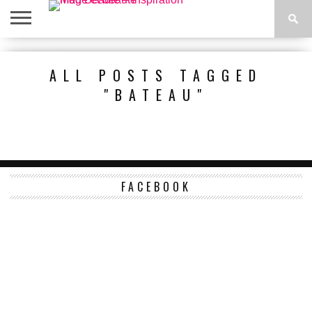
ACCUEIL
BEAUTÉ
MODE
BIEN-
LIFESTYLE
DIY
ALL POSTS TAGGED
ÊTRE
"BATEAU"
FACEBOOK