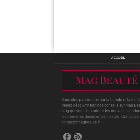
ACCUEIL
Vous êtes passionnés par la beauté et la mod
Venez découvrir tout nos conseils sur Mag Bea
blog qui vous fera adorer les nouvelles tenda
les dernières découvertes lifestyle. Contactez
contact@magbeaute.fr