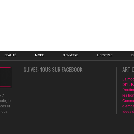
BEAUTÉ
MODE
BIEN-ÊTRE
LIFESTYLE
D
SUIVEZ-NOUS SUR FACEBOOK
ARTI
La mod
DIY : F
Routin
les bo
e ?
Commen
uté, le
d’emba
nces et
Idées 
 nous: