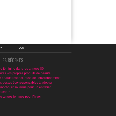
IY
CGU
CLES RÉCENTS
e féminine dans les années 80
aites vos propres produits de beauté
e beauté respectueuse de l’environnement :
ns gestes éco-responsables à adopter
t choisir sa tenue pour un entretien
uche ?
de tenues femmes pour l’hiver