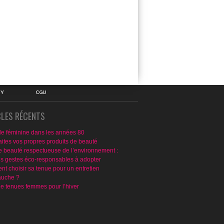
IY
CGU
CLES RÉCENTS
e féminine dans les années 80
aites vos propres produits de beauté
e beauté respectueuse de l’environnement :
ns gestes éco-responsables à adopter
t choisir sa tenue pour un entretien
uche ?
de tenues femmes pour l’hiver