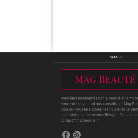
ACCUEIL
Vous êtes passionnés par la beauté et la mod
Venez découvrir tout nos conseils sur Mag Bea
blog qui vous fera adorer les nouvelles tenda
les dernières découvertes lifestyle. Contactez
contact@magbeaute.fr