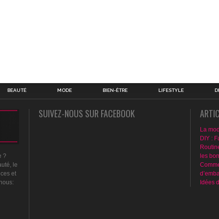
BEAUTÉ
MODE
BIEN-ÊTRE
LIFESTYLE
D
SUIVEZ-NOUS SUR FACEBOOK
ARTI
La mod
DIY : F
Routin
les bo
e ?
Commen
uté, le
d’emba
nces et
Idées 
 nous: