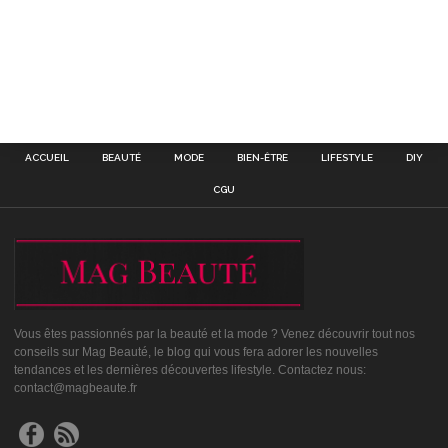
ACCUEIL
BEAUTÉ
MODE
BIEN-ÊTRE
LIFESTYLE
DIY
CGU
Vous êtes passionnés par la beauté et la mode ? Venez découvrir tout nos
conseils sur Mag Beauté, le blog qui vous fera adorer les nouvelles
tendances et les dernières découvertes lifestyle. Contactez nous:
contact@magbeaute.fr