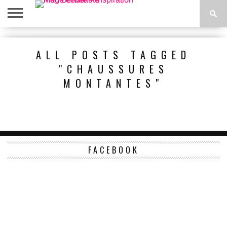
ACCUEIL
BEAUTÉ
MODE
BIEN-
LIFESTYLE
DIY
ALL POSTS TAGGED
ÊTRE
"CHAUSSURES
MONTANTES"
FACEBOOK