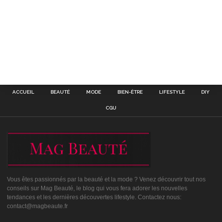
ACCUEIL
BEAUTÉ
MODE
BIEN-ÊTRE
LIFESTYLE
DIY
CGU
Vous êtes passionnés par la beauté et la mode ? Venez découvrir tout nos
conseils sur Mag Beauté, le blog qui vous fera adorer les nouvelles
tendances et les dernières découvertes lifestyle. Contactez nous:
contact@magbeaute.fr