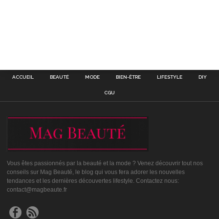
ACCUEIL
BEAUTÉ
MODE
BIEN-ÊTRE
LIFESTYLE
DIY
CGU
Vous êtes passionnés par la beauté et la mode ? Venez découvrir tout nos
conseils sur Mag Beauté, le blog qui vous fera adorer les nouvelles
tendances et les dernières découvertes lifestyle. Contactez nous:
contact@magbeaute.fr