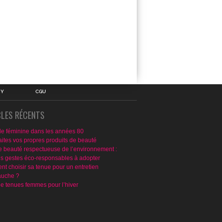
IY
CGU
CLES RÉCENTS
e féminine dans les années 80
aites vos propres produits de beauté
e beauté respectueuse de l’environnement :
ns gestes éco-responsables à adopter
t choisir sa tenue pour un entretien
uche ?
de tenues femmes pour l’hiver