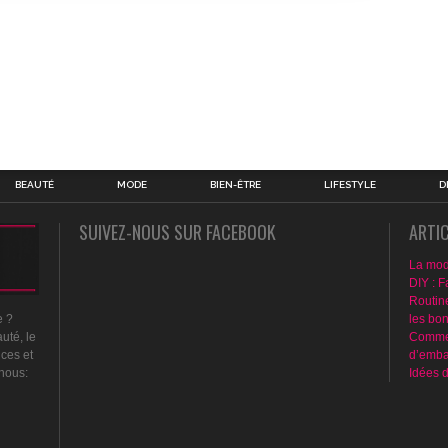
BEAUTÉ
MODE
BIEN-ÊTRE
LIFESTYLE
D
SUIVEZ-NOUS SUR FACEBOOK
ARTI
La mod
DIY : F
Routin
les bo
e ?
Commen
uté, le
d’emba
nces et
Idées 
 nous: