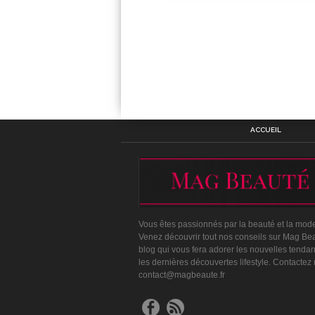
ACCUEIL
Vous êtes passionnés par la beauté et la mod
Venez découvrir tout nos conseils sur Mag Bea
blog qui vous fera adorer les nouvelles tenda
les dernières découvertes lifestyle. Contactez
contact@magbeaute.fr