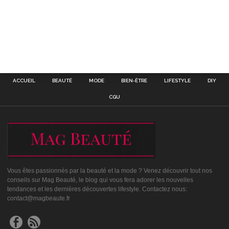
ACCUEIL
BEAUTÉ
MODE
BIEN-ÊTRE
LIFESTYLE
DIY
CGU
Vous êtes passionnés par la beauté et la mode ? Venez découvrir tout nos
conseils sur Mag Beauté, le blog qui vous fera adorer les nouvelles
tendances et les dernières découvertes lifestyle. Contactez nous:
contact@magbeaute.fr