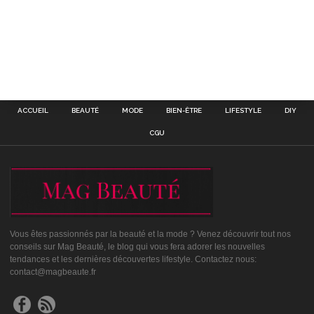
ACCUEIL
BEAUTÉ
MODE
BIEN-ÊTRE
LIFESTYLE
DIY
CGU
Vous êtes passionnés par la beauté et la mode ? Venez découvrir tout nos
conseils sur Mag Beauté, le blog qui vous fera adorer les nouvelles
tendances et les dernières découvertes lifestyle. Contactez nous:
contact@magbeaute.fr