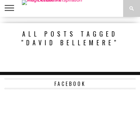
ACCUEIL
BEAUTÉ
MODE
BIEN-
LIFESTYLE
DIY
ALL POSTS TAGGED
ÊTRE
"DAVID BELLEMERE"
FACEBOOK