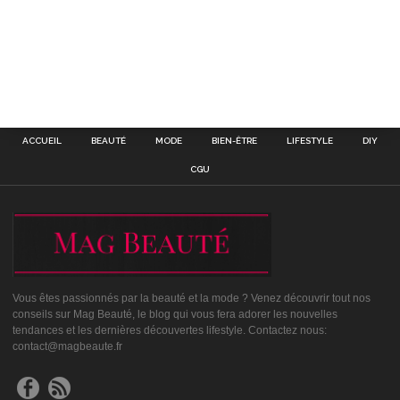
ACCUEIL
BEAUTÉ
MODE
BIEN-ÊTRE
LIFESTYLE
DIY
CGU
Vous êtes passionnés par la beauté et la mode ? Venez découvrir tout nos
conseils sur Mag Beauté, le blog qui vous fera adorer les nouvelles
tendances et les dernières découvertes lifestyle. Contactez nous:
contact@magbeaute.fr