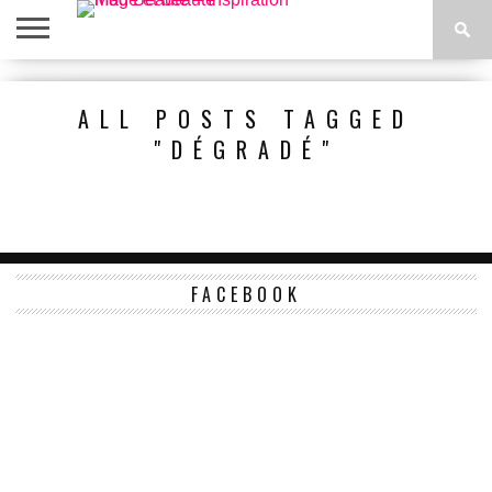
ACCUEIL
BEAUTÉ
MODE
BIEN-
LIFESTYLE
DIY
ALL POSTS TAGGED
ÊTRE
"DÉGRADÉ"
FACEBOOK