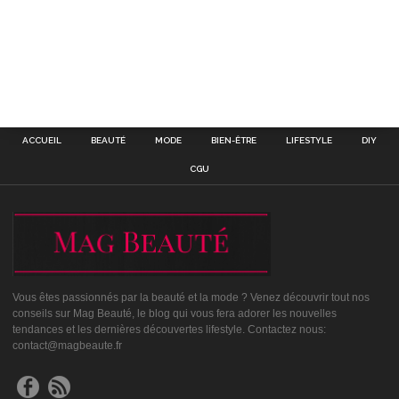
ACCUEIL
BEAUTÉ
MODE
BIEN-ÊTRE
LIFESTYLE
DIY
CGU
Vous êtes passionnés par la beauté et la mode ? Venez découvrir tout nos
conseils sur Mag Beauté, le blog qui vous fera adorer les nouvelles
tendances et les dernières découvertes lifestyle. Contactez nous:
contact@magbeaute.fr