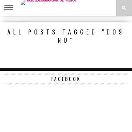
ACCUEIL
BEAUTÉ
MODE
BIEN-
LIFESTYLE
DIY
ALL POSTS TAGGED "DOS
ÊTRE
NU"
FACEBOOK