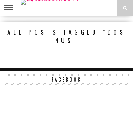
ACCUEIL
BEAUTÉ
MODE
BIEN-
LIFESTYLE
DIY
ALL POSTS TAGGED "DOS
ÊTRE
NUS"
FACEBOOK