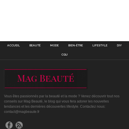
ACCUEIL
BEAUTÉ
MODE
BIEN-ÊTRE
LIFESTYLE
DIY
CGU
Vous êtes passionnés par la beauté et la mode ? Venez découvrir tout nos
conseils sur Mag Beauté, le blog qui vous fera adorer les nouvelles
tendances et les dernières découvertes lifestyle. Contactez nous:
contact@magbeaute.fr