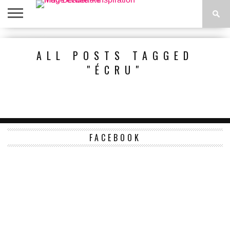
ACCUEIL
BEAUTÉ
MODE
BIEN-
LIFESTYLE
DIY
ALL POSTS TAGGED
ÊTRE
"ÉCRU"
FACEBOOK