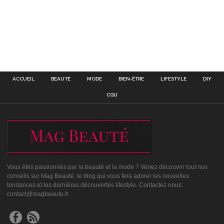
ACCUEIL
BEAUTÉ
MODE
BIEN-ÊTRE
LIFESTYLE
DIY
CGU
Vous êtes passionnés par la beauté et la mode ? Venez découvrir tout nos
conseils sur Mag Beauté, le blog qui vous fera adorer les nouvelles
tendances et les dernières découvertes lifestyle. Contactez nous:
contact@magbeaute.fr