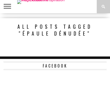
ACCUEIL
BEAUTÉ
MODE
BIEN-
LIFESTYLE
DIY
ALL POSTS TAGGED
ÊTRE
"ÉPAULE DÉNUDÉE"
FACEBOOK