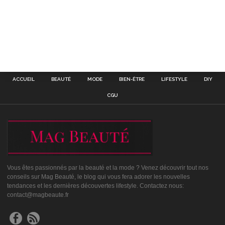
ACCUEIL
BEAUTÉ
MODE
BIEN-ÊTRE
LIFESTYLE
DIY
CGU
Vous êtes passionnés par la beauté et la mode ? Venez découvrir tout nos
conseils sur Mag Beauté, le blog qui vous fera adorer les nouvelles
tendances et les dernières découvertes lifestyle. Contactez nous:
contact@magbeaute.fr