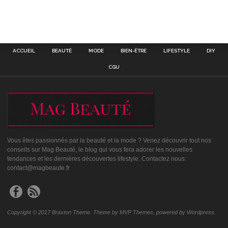
ACCUEIL
BEAUTÉ
MODE
BIEN-ÊTRE
LIFESTYLE
DIY
CGU
Vous êtes passionnés par la beauté et la mode ? Venez découvrir tout nos
conseils sur Mag Beauté, le blog qui vous fera adorer les nouvelles
tendances et les dernières découvertes lifestyle. Contactez nous:
contact@magbeaute.fr
Copyright © 2017 Braxton Theme. Theme by MVP Themes, powered by Wordpress.