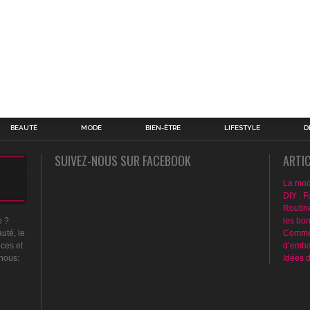
BEAUTÉ
MODE
BIEN-ÊTRE
LIFESTYLE
D
SUIVEZ-NOUS SUR FACEBOOK
ARTI
La mod
DIY : F
Routin
les bo
e ?
Commen
uté, le
d’emba
nces et
Idées 
 nous: