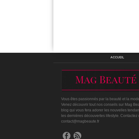
ACCUEIL
Vous êtes passionnés par la beauté et la mod
Venez découvrir tout nos conseils sur Mag Bea
blog qui vous fera adorer les nouvelles tenda
les dernières découvertes lifestyle. Contactez
contact@magbeaute.fr