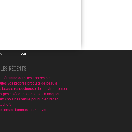
IY
CGU
CLES RÉCENTS
e féminine dans les années 80
aites vos propres produits de beauté
e beauté respectueuse de l’environnement :
ns gestes éco-responsables à adopter
t choisir sa tenue pour un entretien
uche ?
de tenues femmes pour l’hiver