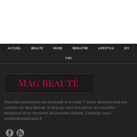
ACCUEIL
BEAUTÉ
MODE
BIEN-ÊTRE
LIFESTYLE
DIY
CGU
Vous êtes passionnés par la beauté et la mode ? Venez découvrir tout nos
conseils sur Mag Beauté, le blog qui vous fera adorer les nouvelles
tendances et les dernières découvertes lifestyle. Contactez nous:
contact@magbeaute.fr