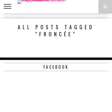
ACCUEIL
BEAUTÉ
MODE
BIEN-
LIFESTYLE
DIY
ALL POSTS TAGGED
ÊTRE
"FRONCÉE"
FACEBOOK