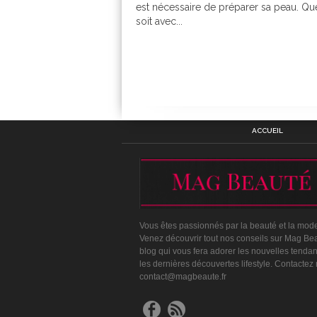
est nécessaire de préparer sa peau. Qu
soit avec...
ACCUEIL
Vous êtes passionnés par la beauté et la mod
Venez découvrir tout nos conseils sur Mag Bea
blog qui vous fera adorer les nouvelles tenda
les dernières découvertes lifestyle. Contactez
contact@magbeaute.fr