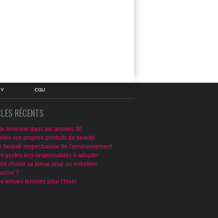
IY
CGU
CLES RÉCENTS
e féminine dans les années 80
aites vos propres produits de beauté
e beauté respectueuse de l’environnement :
ns gestes éco-responsables à adopter
t choisir sa tenue pour un entretien
uche ?
de tenues femmes pour l’hiver