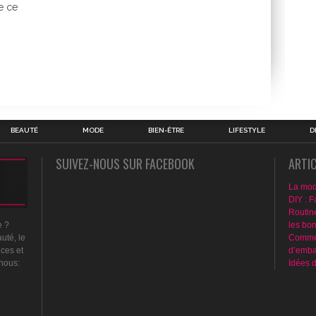
e ce
BEAUTÉ
MODE
BIEN-ÊTRE
LIFESTYLE
D
SUIVEZ-NOUS SUR FACEBOOK
ARTI
La mod
DIY : F
Routin
les bo
e ?
Commen
uté, le
d’emba
nces et
Idées 
 nous: