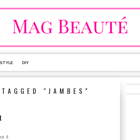
ESTYLE
DIY
 TAGGED "JAMBES"
t
r, il