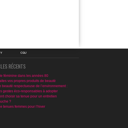
IY
CGU
CLES RÉCENTS
e féminine dans les années 80
aites vos propres produits de beauté
e beauté respectueuse de l’environnement :
ns gestes éco-responsables à adopter
t choisir sa tenue pour un entretien
uche ?
de tenues femmes pour l’hiver