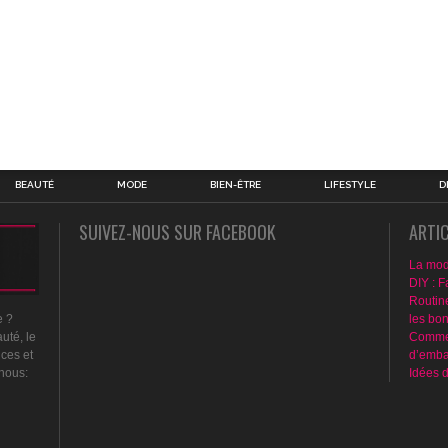
BEAUTÉ
MODE
BIEN-ÊTRE
LIFESTYLE
D
SUIVEZ-NOUS SUR FACEBOOK
ARTI
La mod
DIY : F
Routin
les bo
e ?
Commen
uté, le
d’emba
nces et
Idées 
 nous: