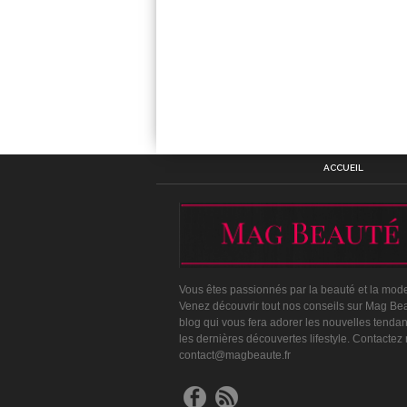
ACCUEIL
Vous êtes passionnés par la beauté et la mod
Venez découvrir tout nos conseils sur Mag Bea
blog qui vous fera adorer les nouvelles tenda
les dernières découvertes lifestyle. Contactez
contact@magbeaute.fr