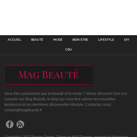
ACCUEIL
BEAUTÉ
MODE
BIEN-ÊTRE
LIFESTYLE
DIY
CGU
Vous êtes passionnés par la beauté et la mode ? Venez découvrir tout nos
conseils sur Mag Beauté, le blog qui vous fera adorer les nouvelles
tendances et les dernières découvertes lifestyle. Contactez nous:
contact@magbeaute.fr
Copyright © 2017 Braxton Theme. Theme by MVP Themes, powered by Wordpress.