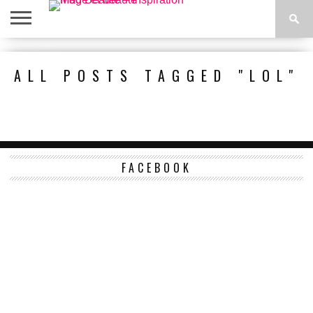
ACCUEIL
BEAUTÉ
MODE
BIEN-
LIFESTYLE
DIY
ALL POSTS TAGGED "LOL"
ÊTRE
FACEBOOK