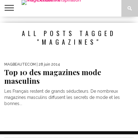
ACCUEIL
BEAUTÉ
MODE
BIEN-
LIFESTYLE
DIY
ALL POSTS TAGGED
ÊTRE
"MAGAZINES"
MAGBEAUTECOM
| 28 juin 2014
Top 10 des magazines mode
masculins
Les Français restent de grands séducteurs. De nombreux
magazines masculins diffusent les secrets de mode et les
bonnes...