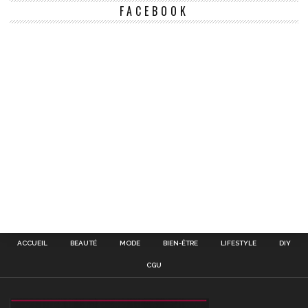
FACEBOOK
ACCUEIL
BEAUTÉ
MODE
BIEN-ÊTRE
LIFESTYLE
DIY
CGU