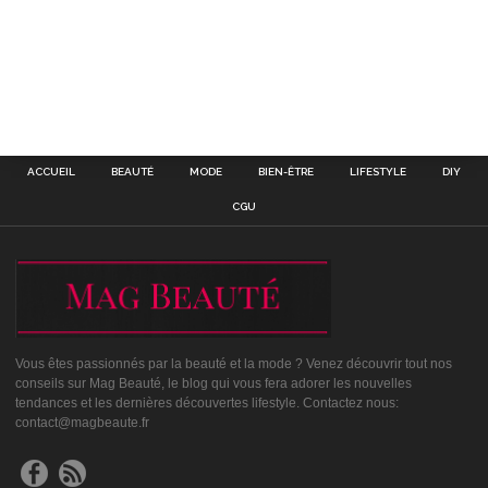
ACCUEIL
BEAUTÉ
MODE
BIEN-ÊTRE
LIFESTYLE
DIY
CGU
Vous êtes passionnés par la beauté et la mode ? Venez découvrir tout nos
conseils sur Mag Beauté, le blog qui vous fera adorer les nouvelles
tendances et les dernières découvertes lifestyle. Contactez nous:
contact@magbeaute.fr