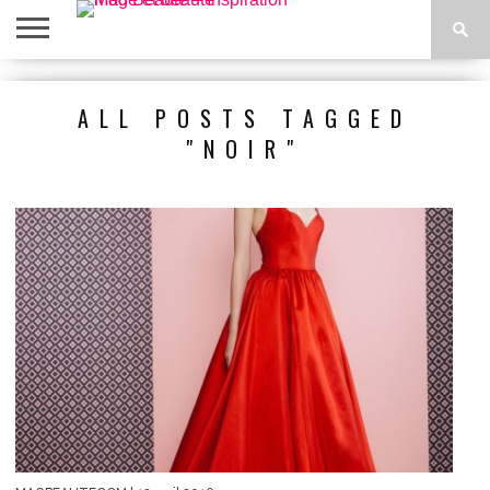
ACCUEIL
BEAUTÉ
MODE
BIEN-
LIFESTYLE
DIY
ALL POSTS TAGGED
ÊTRE
"NOIR"