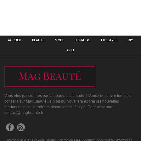
ACCUEIL
BEAUTÉ
MODE
BIEN-ÊTRE
LIFESTYLE
DIY
CGU
Vous êtes passionnés par la beauté et la mode ? Venez découvrir tout nos
conseils sur Mag Beauté, le blog qui vous fera adorer les nouvelles
tendances et les dernières découvertes lifestyle. Contactez nous:
contact@magbeaute.fr
Copyright © 2017 Braxton Theme. Theme by MVP Themes, powered by Wordpress.