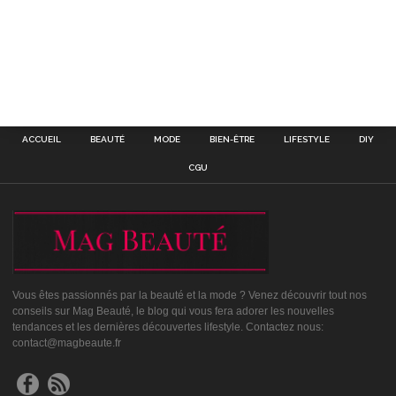
ACCUEIL
BEAUTÉ
MODE
BIEN-ÊTRE
LIFESTYLE
DIY
CGU
Vous êtes passionnés par la beauté et la mode ? Venez découvrir tout nos
conseils sur Mag Beauté, le blog qui vous fera adorer les nouvelles
tendances et les dernières découvertes lifestyle. Contactez nous:
contact@magbeaute.fr