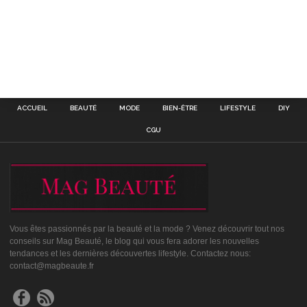
ACCUEIL
BEAUTÉ
MODE
BIEN-ÊTRE
LIFESTYLE
DIY
CGU
Vous êtes passionnés par la beauté et la mode ? Venez découvrir tout nos
conseils sur Mag Beauté, le blog qui vous fera adorer les nouvelles
tendances et les dernières découvertes lifestyle. Contactez nous:
contact@magbeaute.fr