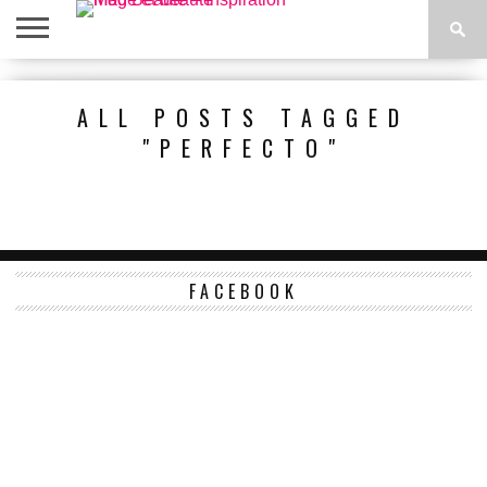
ACCUEIL
BEAUTÉ
MODE
BIEN-
LIFESTYLE
DIY
ALL POSTS TAGGED
ÊTRE
"PERFECTO"
FACEBOOK