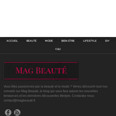
ACCUEIL
BEAUTÉ
MODE
BIEN-ÊTRE
LIFESTYLE
DIY
CGU
Vous êtes passionnés par la beauté et la mode ? Venez découvrir tout nos
conseils sur Mag Beauté, le blog qui vous fera adorer les nouvelles
tendances et les dernières découvertes lifestyle. Contactez nous:
contact@magbeaute.fr