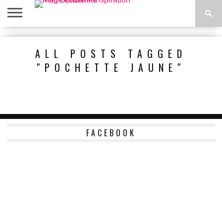
ACCUEIL
BEAUTÉ
MODE
BIEN-
LIFESTYLE
DIY
ALL POSTS TAGGED
ÊTRE
"POCHETTE JAUNE"
FACEBOOK