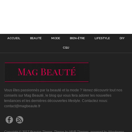
ACCUEIL
BEAUTÉ
MODE
BIEN-ÊTRE
LIFESTYLE
DIY
CGU
Vous êtes passionnés par la beauté et la mode ? Venez découvrir tout nos
conseils sur Mag Beauté, le blog qui vous fera adorer les nouvelles
tendances et les dernières découvertes lifestyle. Contactez nous:
contact@magbeaute.fr
Copyright © 2017 Braxton Theme. Theme by MVP Themes, powered by Wordpress.