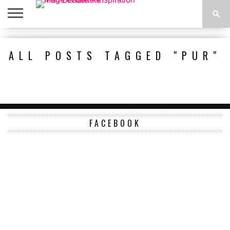
ACCUEIL
BEAUTÉ
MODE
BIEN-
LIFESTYLE
DIY
ALL POSTS TAGGED "PUR"
ÊTRE
FACEBOOK