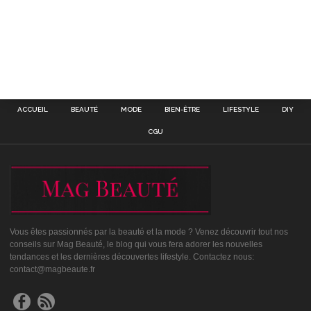
ACCUEIL
BEAUTÉ
MODE
BIEN-ÊTRE
LIFESTYLE
DIY
CGU
Vous êtes passionnés par la beauté et la mode ? Venez découvrir tout nos
conseils sur Mag Beauté, le blog qui vous fera adorer les nouvelles
tendances et les dernières découvertes lifestyle. Contactez nous:
contact@magbeaute.fr