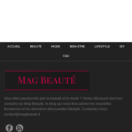
ACCUEIL
BEAUTÉ
MODE
BIEN-ÊTRE
LIFESTYLE
DIY
CGU
Vous êtes passionnés par la beauté et la mode ? Venez découvrir tout nos
conseils sur Mag Beauté, le blog qui vous fera adorer les nouvelles
tendances et les dernières découvertes lifestyle. Contactez nous:
contact@magbeaute.fr