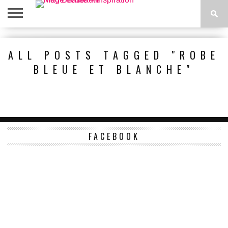
ACCUEIL
BEAUTÉ
MODE
BIEN-
LIFESTYLE
DIY
ALL POSTS TAGGED "ROBE
ÊTRE
BLEUE ET BLANCHE"
FACEBOOK