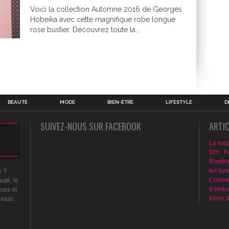
Voici la collection Automne 2016 de Georges
Hobeika avec cette magnifique robe longue
rose bustier. Découvrez toute la...
BEAUTÉ
MODE
BIEN-ÊTRE
LIFESTYLE
D
SUIVEZ-NOUS SUR FACEBOOK
ARTI
La mod
DIY : F
Routin
les bo
e ?
Commen
uté, le
d’emba
nces et
Idées 
 nous: