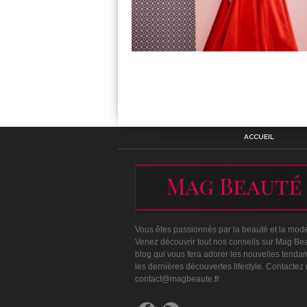
ACCUEIL
Vous êtes passionnés par la beauté et la mod
Venez découvrir tout nos conseils sur Mag Bea
blog qui vous fera adorer les nouvelles tenda
les dernières découvertes lifestyle. Contactez
contact@magbeaute.fr