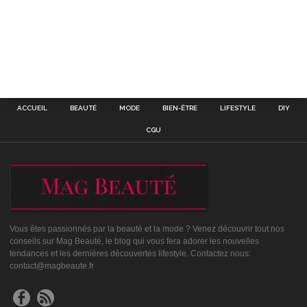
ACCUEIL
BEAUTÉ
MODE
BIEN-ÊTRE
LIFESTYLE
DIY
CGU
Vous êtes passionnés par la beauté et la mode ? Venez découvrir tout nos
conseils sur Mag Beauté, le blog qui vous fera adorer les nouvelles
tendances et les dernières découvertes lifestyle. Contactez nous:
contact@magbeaute.fr