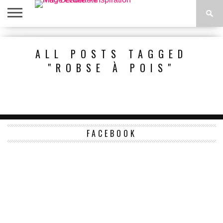
ACCUEIL
BEAUTÉ
MODE
BIEN-
LIFESTYLE
DIY
ALL POSTS TAGGED
ÊTRE
"ROBSE À POIS"
FACEBOOK