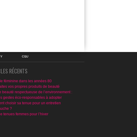
IY
CGU
CLES RÉCENTS
e féminine dans les années 80
aites vos propres produits de beauté
e beauté respectueuse de l’environnement :
ns gestes éco-responsables à adopter
t choisir sa tenue pour un entretien
uche ?
de tenues femmes pour l’hiver