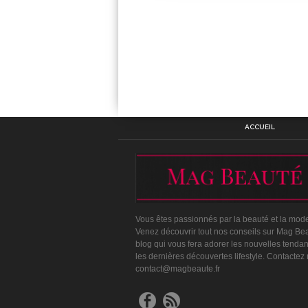
ACCUEIL
Vous êtes passionnés par la beauté et la mod
Venez découvrir tout nos conseils sur Mag Bea
blog qui vous fera adorer les nouvelles tenda
les dernières découvertes lifestyle. Contactez
contact@magbeaute.fr