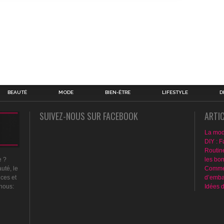
BEAUTÉ
MODE
BIEN-ÊTRE
LIFESTYLE
D
SUIVEZ-NOUS SUR FACEBOOK
ARTI
La mod
DIY : F
Routin
les bo
e ?
Commen
uté, le
d’emba
nces et
Idées 
 nous: