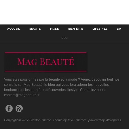
ACCUEIL
BEAUTÉ
MODE
BIEN-ÊTRE
LIFESTYLE
DIY
CGU
Vous êtes passionnés par la beauté et la mode ? Venez découvrir tout nos
conseils sur Mag Beauté, le blog qui vous fera adorer les nouvelles
tendances et les dernières découvertes lifestyle. Contactez nous:
contact@magbeaute.fr
Copyright © 2017 Braxton Theme. Theme by MVP Themes, powered by Wordpress.