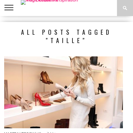
ACCUEIL
BEAUTÉ
MODE
BIEN-
LIFESTYLE
DIY
ALL POSTS TAGGED
ÊTRE
"TAILLE"