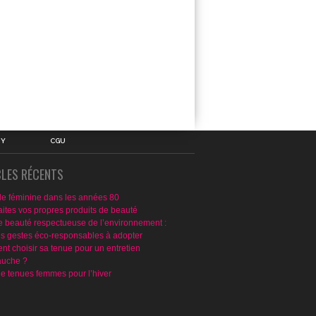
IY
CGU
CLES RÉCENTS
e féminine dans les années 80
aites vos propres produits de beauté
e beauté respectueuse de l’environnement :
ns gestes éco-responsables à adopter
t choisir sa tenue pour un entretien
uche ?
de tenues femmes pour l’hiver