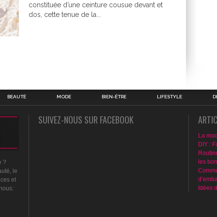
constituée d’une ceinture cousue devant et
dos, cette tenue de la...
BEAUTÉ
MODE
BIEN-ÊTRE
LIFESTYLE
D
SUIVEZ-NOUS SUR FACEBOOK
ARTI
La mod
DIY : F
Routin
les bo
e ?
Commen
uté, le
d’emba
nces et
Idées 
 nous: