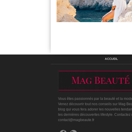
ACCUEIL
Vous êtes passionnés par la beauté et la mod
Venez découvrir tout nos conseils sur Mag Bea
blog qui vous fera adorer les nouvelles tenda
les dernières découvertes lifestyle. Contactez
contact@magbeaute.fr