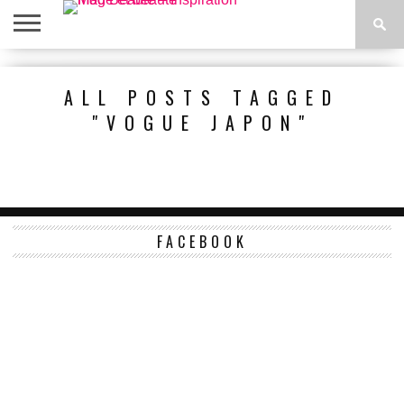
ACCUEIL
BEAUTÉ
MODE
BIEN-
LIFESTYLE
DIY
ALL POSTS TAGGED
ÊTRE
"VOGUE JAPON"
FACEBOOK