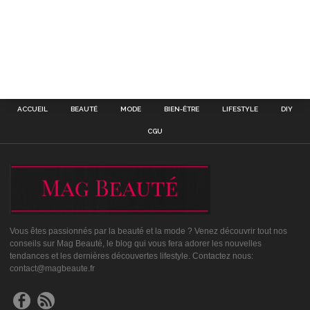
ACCUEIL
BEAUTÉ
MODE
BIEN-ÊTRE
LIFESTYLE
DIY
CGU
Vous êtes passionnés par la beauté et la mode ? Venez découvrir tout nos
conseils sur Mag Beauté, le blog qui vous fera adorer les nouvelles
tendances et les dernières découvertes lifestyle. Contactez nous:
contact@magbeaute.fr