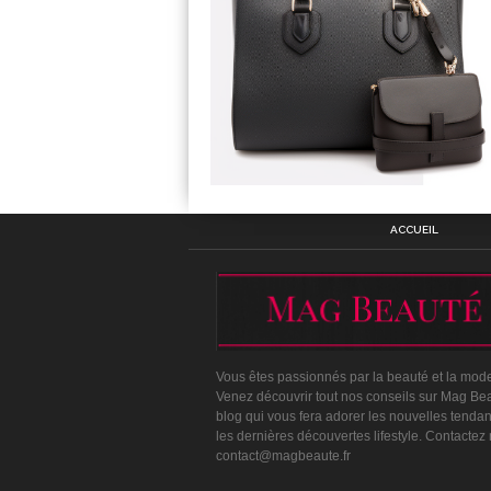
ACCUEIL
Vous êtes passionnés par la beauté et la mod
Venez découvrir tout nos conseils sur Mag Bea
blog qui vous fera adorer les nouvelles tenda
les dernières découvertes lifestyle. Contactez
contact@magbeaute.fr