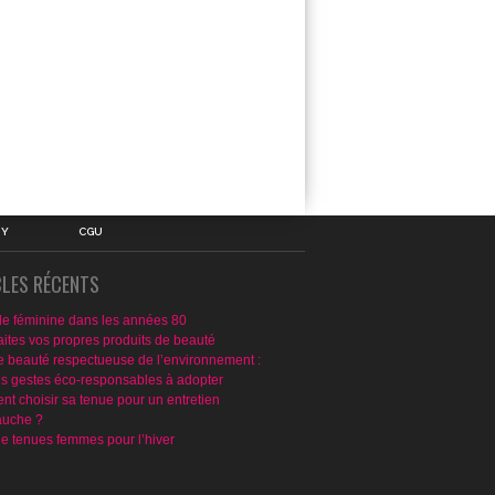
IY
CGU
CLES RÉCENTS
e féminine dans les années 80
aites vos propres produits de beauté
e beauté respectueuse de l’environnement :
ns gestes éco-responsables à adopter
t choisir sa tenue pour un entretien
uche ?
de tenues femmes pour l’hiver