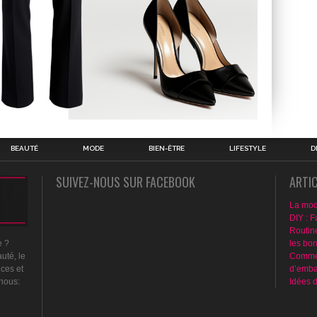
BEAUTÉ
MODE
BIEN-ÊTRE
LIFESTYLE
D
SUIVEZ-NOUS SUR FACEBOOK
ARTI
La mod
DIY : F
Routin
les bo
e ?
Commen
uté, le
d’emba
nces et
Idées 
 nous: