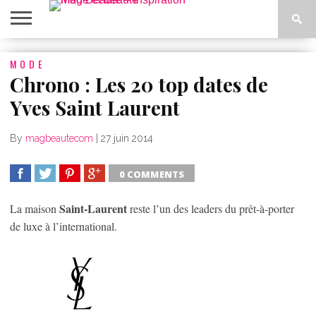
ACCUEIL
MODE
BEAUTÉ
MODE
BIEN-
LIFESTYLE
DIY
ÊTRE
Chrono : Les 20 top dates de
Yves Saint Laurent
By
magbeautecom
|
27 juin 2014
0 COMMENTS
SHARE
TWEET
SHARE
SHARE
Saint-Laurent
La maison
reste l’un des leaders du prêt-à-porter
de luxe à l’international.