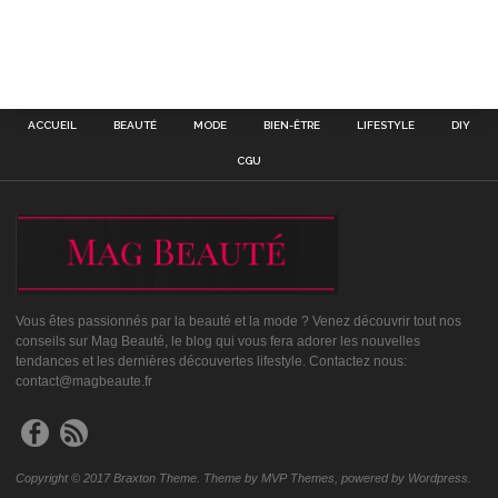
ACCUEIL
BEAUTÉ
MODE
BIEN-ÊTRE
LIFESTYLE
DIY
CGU
Vous êtes passionnés par la beauté et la mode ? Venez découvrir tout nos
conseils sur Mag Beauté, le blog qui vous fera adorer les nouvelles
tendances et les dernières découvertes lifestyle. Contactez nous:
contact@magbeaute.fr
Copyright © 2017 Braxton Theme. Theme by MVP Themes, powered by Wordpress.