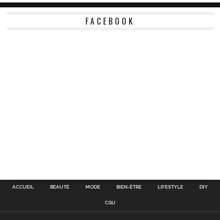
FACEBOOK
ACCUEIL
BEAUTÉ
MODE
BIEN-ÊTRE
LIFESTYLE
DIY
CGU