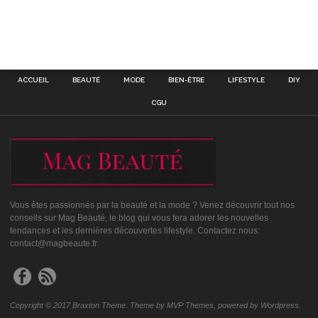
ACCUEIL
BEAUTÉ
MODE
BIEN-ÊTRE
LIFESTYLE
DIY
CGU
Vous êtes passionnés par la beauté et la mode ? Venez découvrir tout nos
conseils sur Mag Beauté, le blog qui vous fera adorer les nouvelles
tendances et les dernières découvertes lifestyle. Contactez nous:
contact@magbeaute.fr
Copyright © 2017 Braxton Theme. Theme by MVP Themes, powered by Wordpress.