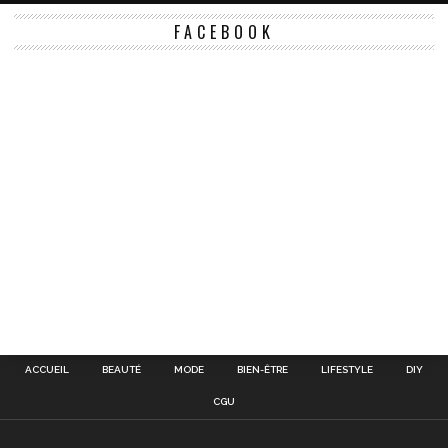
FACEBOOK
ACCUEIL
BEAUTÉ
MODE
BIEN-ÊTRE
LIFESTYLE
DIY
CGU