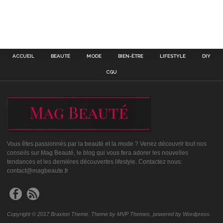
ACCUEIL
BEAUTÉ
MODE
BIEN-ÊTRE
LIFESTYLE
DIY
CGU
Vous êtes passionnés par la beauté et la mode ? Venez découvrir tout nos
conseils sur Mag Beauté, le blog qui vous fera adorer les nouvelles
tendances et les dernières découvertes lifestyle. Contactez nous:
contact@magbeaute.fr
Copyright © 2017 Braxton Theme. Theme by MVP Themes, powered by Wordpress.