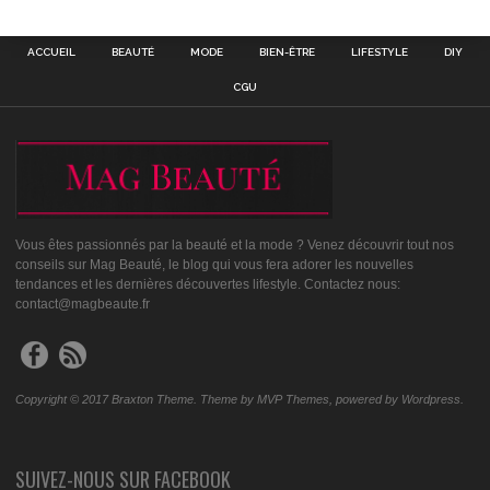
ACCUEIL
BEAUTÉ
MODE
BIEN-ÊTRE
LIFESTYLE
DIY
CGU
Vous êtes passionnés par la beauté et la mode ? Venez découvrir tout nos
conseils sur Mag Beauté, le blog qui vous fera adorer les nouvelles
tendances et les dernières découvertes lifestyle. Contactez nous:
contact@magbeaute.fr
Copyright © 2017 Braxton Theme. Theme by MVP Themes, powered by Wordpress.
SUIVEZ-NOUS SUR FACEBOOK