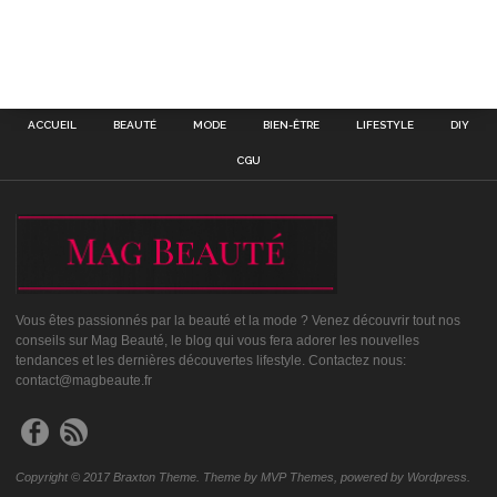
ACCUEIL
BEAUTÉ
MODE
BIEN-ÊTRE
LIFESTYLE
DIY
CGU
Vous êtes passionnés par la beauté et la mode ? Venez découvrir tout nos
conseils sur Mag Beauté, le blog qui vous fera adorer les nouvelles
tendances et les dernières découvertes lifestyle. Contactez nous:
contact@magbeaute.fr
Copyright © 2017 Braxton Theme. Theme by MVP Themes, powered by Wordpress.