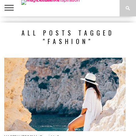
ACCUEIL
BEAUTÉ
MODE
BIEN-
LIFESTYLE
DIY
ALL POSTS TAGGED
ÊTRE
"FASHION"