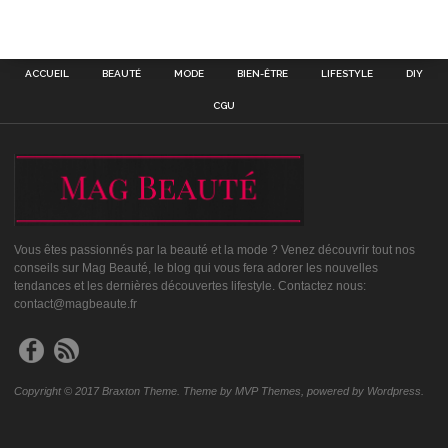
ACCUEIL
BEAUTÉ
MODE
BIEN-ÊTRE
LIFESTYLE
DIY
CGU
Vous êtes passionnés par la beauté et la mode ? Venez découvrir tout nos
conseils sur Mag Beauté, le blog qui vous fera adorer les nouvelles
tendances et les dernières découvertes lifestyle. Contactez nous:
contact@magbeaute.fr
Copyright © 2017 Braxton Theme. Theme by MVP Themes, powered by Wordpress.