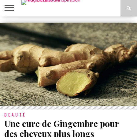
ACCUEIL
BEAUTÉ
MODE
BIEN-
LIFESTYLE
DIY
ÊTRE
BEAUTÉ
Une cure de Gingembre pour
des cheveux plus longs