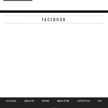
FACEBOOK
ACCUEIL
BEAUTÉ
MODE
BIEN-ÊTRE
LIFESTYLE
DIY